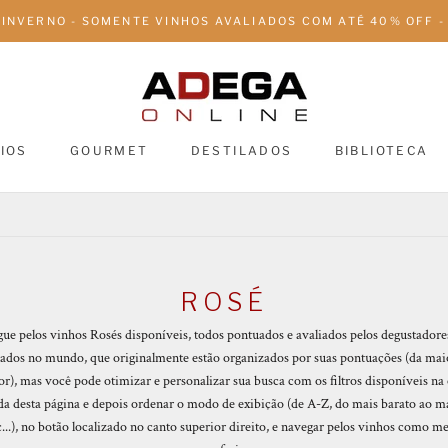
 INVERNO - SOMENTE VINHOS AVALIADOS COM ATÉ 40% OFF - 
IOS
GOURMET
DESTILADOS
BIBLIOTECA
DESTILADOS
BIBLIOTECA
ROSÉ
ue pelos vinhos Rosés disponíveis, todos pontuados e avaliados pelos degustadore
tados no mundo, que originalmente estão organizados por suas pontuações (da mai
r), mas você pode otimizar e personalizar sua busca com os filtros disponíveis na
a desta página e depois ordenar o modo de exibição (de A-Z, do mais barato ao m
c...), no botão localizado no canto superior direito, e navegar pelos vinhos como m