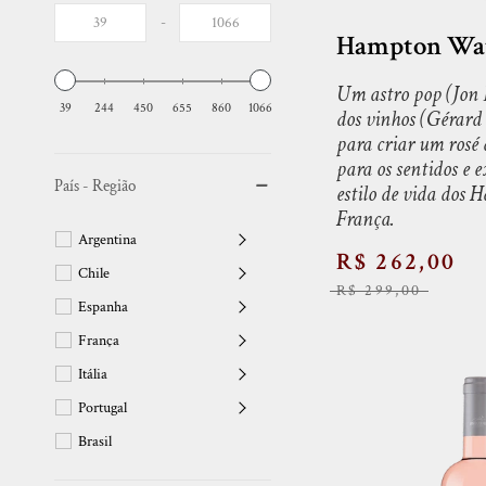
-
Hampton Wat
Um astro pop (Jon 
39
244
450
655
860
1066
dos vinhos (Gérard
para criar um rosé
para os sentidos e e
País - Região
estilo de vida dos 
França.
Argentina
R$ 262,00
Chile
R$ 299,00
Espanha
França
Itália
Portugal
Brasil
Uruguai