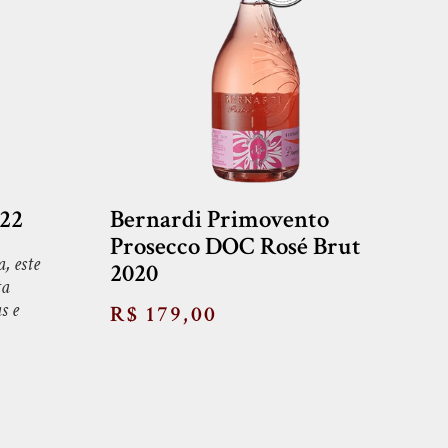
022
Bernardi Primovento
Prosecco DOC Rosé Brut
, este
2020
ta
s e
R$ 179,00