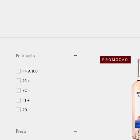
Pontuação
PROMOÇÃO
94 A 100
93 +
92 +
91 +
90 +
Preço