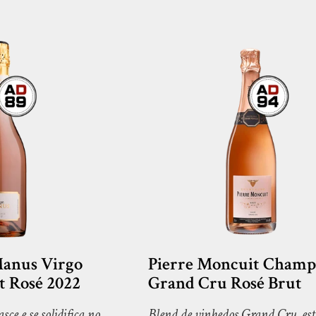
anus Virgo
Pierre Moncuit Cham
 Rosé 2022
Grand Cru Rosé Brut
ce e se solidifica no
Blend de vinhedos Grand Cru, est