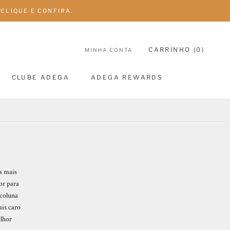
CLIQUE E CONFIRA.
CARRINHO (
0
)
MINHA CONTA
CLUBE ADEGA
ADEGA REWARDS
CLUBE ADEGA
ADEGA REWARDS
s mais
or para
 coluna
ais caro
elhor