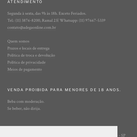
ATENDIMENTO
Segunda à sexta, das 9h às 18h. Exceto Feriados.
Tel.: (11) 3876-8200, Ramal 23| Whatsapp: (11) 97667-5339
contato@adegaonline.com.br
Quem somos
Prazos e locais de entrega
Política de troca e devolução
Política de privacidade
Meios de pagamento
VENDA PROIBIDA PARA MENORES DE 18 ANOS.
Beba com moderação.
Se beber, não dirija.
Rua Ibirajá, 7 - Vila Guarani - São Paulo - SP
© ADEGA ONLINE