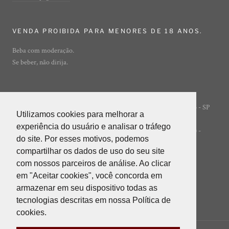
VENDA PROIBIDA PARA MENORES DE 18 ANOS.
Beba com moderação.
Se beber, não dirija.
Rua Ibirajá, 7 - Vila Guarani - São Paulo - SP
© ADEGA ONLINE
Utilizamos cookies para melhorar a
Utilizamos cookies para melhorar a
- 04310-020
experiência do usuário e analisar o tráfego
experiência do usuário e analisar o tráfego
POWERED BY INNER EDITORA LTDA (INNER GROUP) -
do site. Por esses motivos, podemos
do site. Por esses motivos, podemos
05.847.412/0001-85
compartilhar os dados de uso do seu site
compartilhar os dados de uso do seu site
com nossos parceiros de análise. Ao clicar
com nossos parceiros de análise. Ao clicar
em "Aceitar cookies", você concorda em
em "Aceitar cookies", você concorda em
armazenar em seu dispositivo todas as
armazenar em seu dispositivo todas as
tecnologias descritas em nossa Política de
tecnologias descritas em nossa Política de
cookies.
cookies.