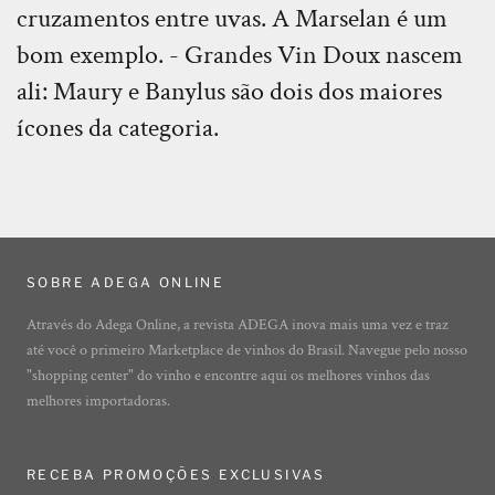
cruzamentos entre uvas. A Marselan é um
bom exemplo. - Grandes Vin Doux nascem
ali: Maury e Banylus são dois dos maiores
ícones da categoria.
SOBRE ADEGA ONLINE
Através do Adega Online, a revista ADEGA inova mais uma vez e traz
até você o primeiro Marketplace de vinhos do Brasil. Navegue pelo nosso
"shopping center" do vinho e encontre aqui os melhores vinhos das
melhores importadoras.
RECEBA PROMOÇÕES EXCLUSIVAS