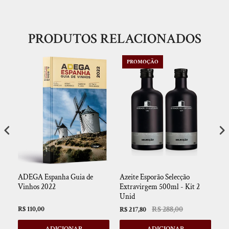
PRODUTOS RELACIONADOS
PROMOÇÃO
a
ADEGA Espanha Guia de
Azeite Esporão Selecção
Li
Vinhos 2022
Extravirgem 500ml - Kit 2
Di
Unid
R$ 288,00
R$ 110,00
R$
R$ 217,80