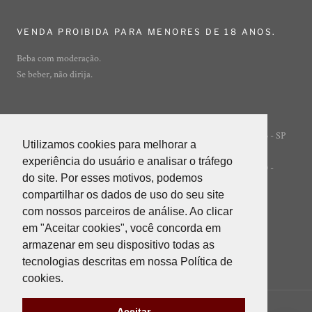
VENDA PROIBIDA PARA MENORES DE 18 ANOS.
Beba com moderação.
Se beber, não dirija.
Rua Ibirajá, 7 - Vila Guarani - São Paulo - SP
© ADEGA ONLINE
Utilizamos cookies para melhorar a
Utilizamos cookies para melhorar a
- 04310-020
experiência do usuário e analisar o tráfego
experiência do usuário e analisar o tráfego
POWERED BY INNER EDITORA LTDA (INNER GROUP) -
do site. Por esses motivos, podemos
do site. Por esses motivos, podemos
05.847.412/0001-85
compartilhar os dados de uso do seu site
compartilhar os dados de uso do seu site
com nossos parceiros de análise. Ao clicar
com nossos parceiros de análise. Ao clicar
em "Aceitar cookies", você concorda em
em "Aceitar cookies", você concorda em
armazenar em seu dispositivo todas as
armazenar em seu dispositivo todas as
tecnologias descritas em nossa Política de
tecnologias descritas em nossa Política de
cookies.
cookies.
Aceitar
Aceitar