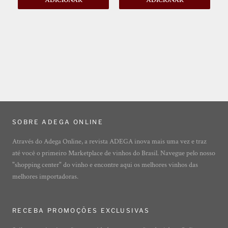
ADICIONAR
ADICIONAR
SOBRE ADEGA ONLINE
Através do Adega Online, a revista ADEGA inova mais uma vez e traz
até você o primeiro Marketplace de vinhos do Brasil. Navegue pelo nosso
"shopping center" do vinho e encontre aqui os melhores vinhos das
melhores importadoras.
RECEBA PROMOÇÕES EXCLUSIVAS