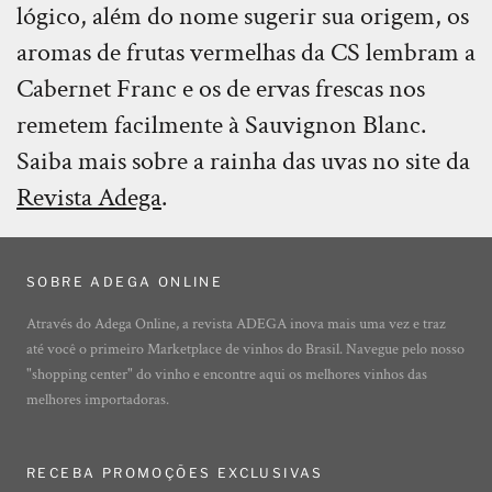
lógico, além do nome sugerir sua origem, os
aromas de frutas vermelhas da CS lembram a
Cabernet Franc e os de ervas frescas nos
remetem facilmente à Sauvignon Blanc.
Saiba mais sobre a rainha das uvas no site da
Revista Adega
.
SOBRE ADEGA ONLINE
Através do Adega Online, a revista ADEGA inova mais uma vez e traz
até você o primeiro Marketplace de vinhos do Brasil. Navegue pelo nosso
"shopping center" do vinho e encontre aqui os melhores vinhos das
melhores importadoras.
RECEBA PROMOÇÕES EXCLUSIVAS