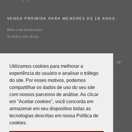
VENDA PROIBIDA PARA MENORES DE 18 ANOS.
Beba com moderação.
Se beber, não dirija.
Rua Ibirajá, 7 - Vila Guarani - São Paulo - SP
© ADEGA ONLINE
Utilizamos cookies para melhorar a
Utilizamos cookies para melhorar a
- 04310-020
experiência do usuário e analisar o tráfego
experiência do usuário e analisar o tráfego
POWERED BY INNER EDITORA LTDA (INNER GROUP) -
do site. Por esses motivos, podemos
do site. Por esses motivos, podemos
05.847.412/0001-85
compartilhar os dados de uso do seu site
compartilhar os dados de uso do seu site
com nossos parceiros de análise. Ao clicar
com nossos parceiros de análise. Ao clicar
em "Aceitar cookies", você concorda em
em "Aceitar cookies", você concorda em
armazenar em seu dispositivo todas as
armazenar em seu dispositivo todas as
tecnologias descritas em nossa Política de
tecnologias descritas em nossa Política de
cookies.
cookies.