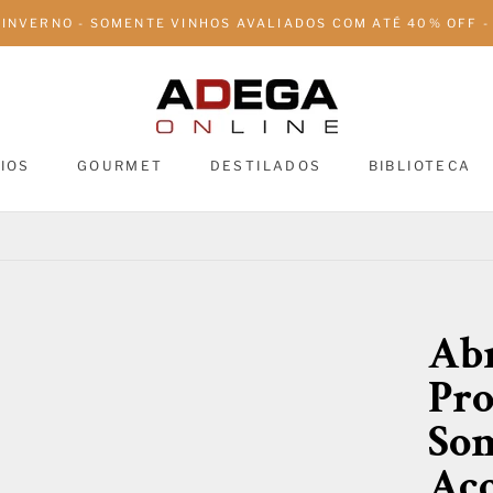
 INVERNO - SOMENTE VINHOS AVALIADOS COM ATÉ 40% OFF - 
IOS
GOURMET
DESTILADOS
BIBLIOTECA
DESTILADOS
BIBLIOTECA
Abr
Pro
Som
Aço