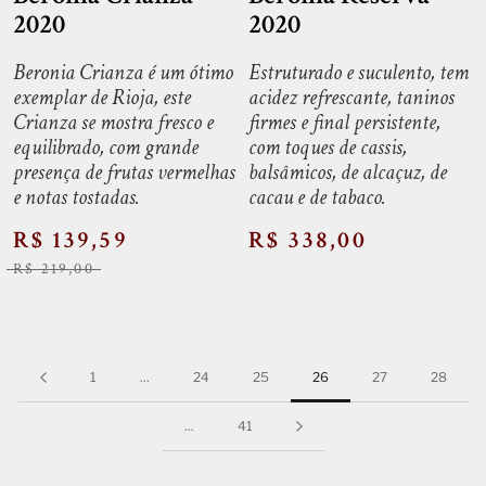
2020
2020
Beronia Crianza é um ótimo
Estruturado e suculento, tem
exemplar de Rioja, este
acidez refrescante, taninos
Crianza se mostra fresco e
firmes e final persistente,
equilibrado, com grande
com toques de cassis,
presença de frutas vermelhas
balsâmicos, de alcaçuz, de
e notas tostadas.
cacau e de tabaco.
R$ 139,59
R$ 338,00
R$ 219,00
1
...
24
25
26
27
28
...
41