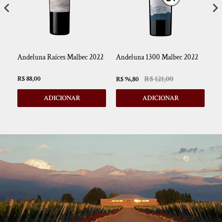
Andeluna Raíces Malbec 2022
Andeluna 1300 Malbec 2022
So
Sa
R$ 121,00
R$ 88,00
R$
R$ 96,80
ADICIONAR
ADICIONAR