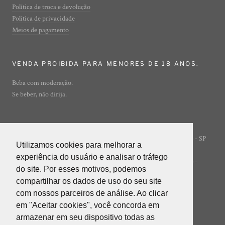
Política de troca e devolução
Política de privacidade
Meios de pagamento
VENDA PROIBIDA PARA MENORES DE 18 ANOS.
Beba com moderação.
Se beber, não dirija.
Rua Ibirajá, 7 - Vila Guarani - São Paulo - SP
© ADEGA ONLINE
Utilizamos cookies para melhorar a
Utilizamos cookies para melhorar a
- 04310-020
experiência do usuário e analisar o tráfego
experiência do usuário e analisar o tráfego
POWERED BY INNER EDITORA LTDA (INNER GROUP) -
do site. Por esses motivos, podemos
do site. Por esses motivos, podemos
05.847.412/0001-85
compartilhar os dados de uso do seu site
compartilhar os dados de uso do seu site
com nossos parceiros de análise. Ao clicar
com nossos parceiros de análise. Ao clicar
em "Aceitar cookies", você concorda em
em "Aceitar cookies", você concorda em
armazenar em seu dispositivo todas as
armazenar em seu dispositivo todas as