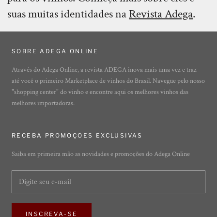
suas muitas identidades na
Revista Adega
.
SOBRE ADEGA ONLINE
Através do Adega Online, a revista ADEGA inova mais uma vez e traz
até você o primeiro Marketplace de vinhos do Brasil. Navegue pelo nosso
"shopping center" do vinho e encontre aqui os melhores vinhos das
melhores importadoras.
RECEBA PROMOÇÕES EXCLUSIVAS
Saiba em primeira mão as novidades e promoções do Adega Online
INSCREVA-SE