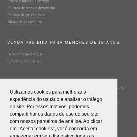
Prazos e locais de entrega
Política de troca e devolução
Política de privacidade
Meios de pagamento
VENDA PROIBIDA PARA MENORES DE 18 ANOS.
Beba com moderação.
Se beber, não dirija.
Rua Ibirajá, 7 - Vila Guarani - São Paulo - SP
© ADEGA ONLINE
Utilizamos cookies para melhorar a
Utilizamos cookies para melhorar a
- 04310-020
experiência do usuário e analisar o tráfego
experiência do usuário e analisar o tráfego
POWERED BY INNER EDITORA LTDA (INNER GROUP) -
do site. Por esses motivos, podemos
do site. Por esses motivos, podemos
05.847.412/0001-85
compartilhar os dados de uso do seu site
compartilhar os dados de uso do seu site
com nossos parceiros de análise. Ao clicar
com nossos parceiros de análise. Ao clicar
em "Aceitar cookies", você concorda em
em "Aceitar cookies", você concorda em
armazenar em seu dispositivo todas as
armazenar em seu dispositivo todas as