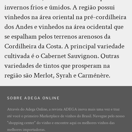
invernos frios e úmidos. A região possui
vinhedos na área oriental na pré-cordilheira
dos Andes e vinhedos na área ocidental que
se espalham pelos terrenos arenosos da
Cordilheira da Costa. A principal variedade
cultivada é o Cabernet Sauvignon. Outras
variedades de tintos que prosperam na
região são Merlot, Syrah e Carménère.
SOBRE ADEGA ONLINE
Através do Adega Online, a revista ADEGA inova mais uma vez e traz
até você o primeiro Marketplace de vinhos do Brasil. Navegue pelo nosso
"shopping center" do vinho e encontre aqui os melhores vinhos das
melhores importadoras.