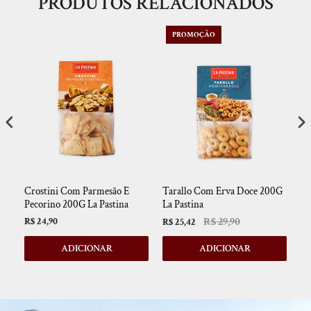
PRODUTOS RELACIONADOS
PROMOÇÃO
oc
Crostini Com Parmesão E
Tarallo Com Erva Doce 200G
Cr
Pecorino 200G La Pastina
La Pastina
Al
R$ 29,90
R$ 24,90
R$ 25,42
R$
ADICIONAR
ADICIONAR