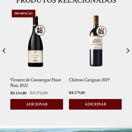
PRODUTOS RELACIONADOS
PROMOÇÃO
Vicomte de Coussergue Pinot
Château Carignan 2019
Te
Noir 2022
R$ 272,00
R$ 279,00
R$ 244,80
R$
ADICIONAR
ADICIONAR