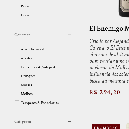
Rose
Doce
El Enemigo M
Gourmet
Criado por Alejand
Catena, o El Enem
Arroz Especial
vinhedos de altitu
Azeites
para revelar uma i
moderna da Malbec
Conservas & Antepasti
influência dos solos
Drinques
busca da máxima ex
Massas
R$ 294,20
Molhos
Temperos & Especiarias
Categorias
PROMOÇÃO