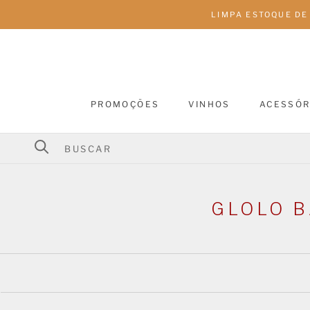
Pular
LIMPA ESTOQUE DE
para
conteúdo
PROMOÇÕES
VINHOS
ACESSÓR
PROMOÇÕES
VINHOS
GLOLO B