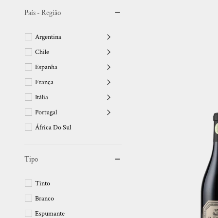
País - Região
Argentina
Chile
Espanha
França
Itália
Portugal
África Do Sul
Brasil
Uruguai
Tipo
Estados Unidos
Tinto
Branco
Espumante