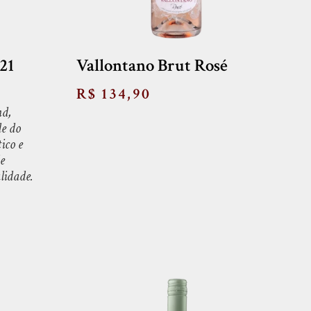
21
Vallontano Brut Rosé
R$ 134,90
nd,
de do
ico e
e
lidade.