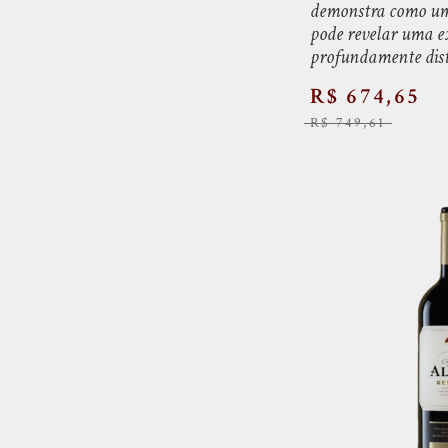
Promovinhos
demonstra como um 
pode revelar uma e
Seleção Adega
profundamente dist
Seleção ADEGA TESTE 1
R$ 674,65
Seleção ADEGA Teste 2
R$ 749,61
VignaVita
VinoWipe
Wine & Cia
World Wine