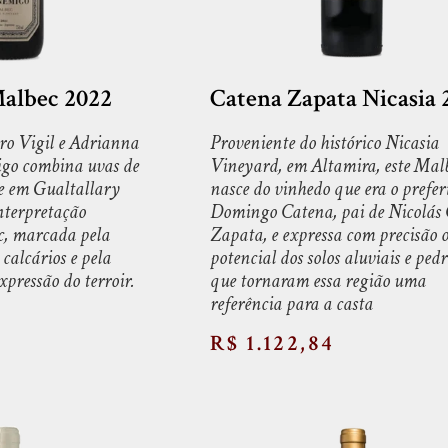
albec 2022
Catena Zapata Nicasia 
ro Vigil e Adrianna
Proveniente do histórico Nicasia
igo combina uvas de
Vineyard, em Altamira, este Mal
de em Gualtallary
nasce do vinhedo que era o prefer
nterpretação
Domingo Catena, pai de Nicolás
, marcada pela
Zapata, e expressa com precisão 
 calcários e pela
potencial dos solos aluviais e ped
pressão do terroir.
que tornaram essa região uma
referência para a casta
R$ 1.122,84