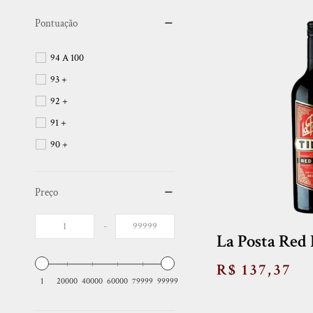
Pontuação
94 A 100
93 +
92 +
91 +
90 +
Preço
-
La Posta Red
R$ 137,37
1
20000
40000
60000
79999
99999