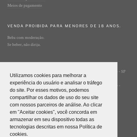
Meios de pagamento
VENDA PROIBIDA PARA MENORES DE 18 ANOS.
Beba com moderação.
Se beber, não dirija.
Rua Ibirajá, 7 - Vila Guarani - São Paulo - SP
© ADEGA ONLINE
Utilizamos cookies para melhorar a
Utilizamos cookies para melhorar a
- 04310-020
experiência do usuário e analisar o tráfego
experiência do usuário e analisar o tráfego
POWERED BY INNER EDITORA LTDA (INNER GROUP) -
do site. Por esses motivos, podemos
do site. Por esses motivos, podemos
05.847.412/0001-85
compartilhar os dados de uso do seu site
compartilhar os dados de uso do seu site
com nossos parceiros de análise. Ao clicar
com nossos parceiros de análise. Ao clicar
em "Aceitar cookies", você concorda em
em "Aceitar cookies", você concorda em
armazenar em seu dispositivo todas as
armazenar em seu dispositivo todas as
tecnologias descritas em nossa Política de
tecnologias descritas em nossa Política de
cookies.
cookies.