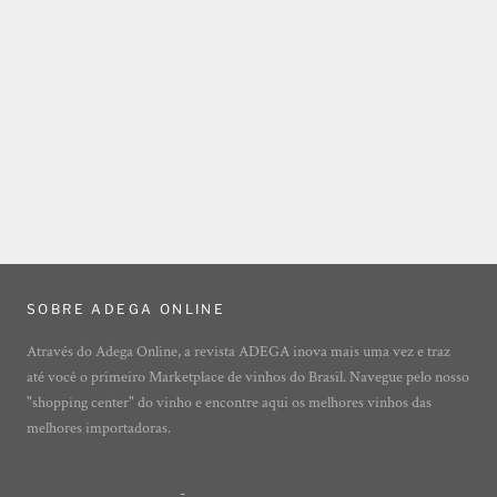
SOBRE ADEGA ONLINE
Através do Adega Online, a revista ADEGA inova mais uma vez e traz
até você o primeiro Marketplace de vinhos do Brasil. Navegue pelo nosso
"shopping center" do vinho e encontre aqui os melhores vinhos das
melhores importadoras.