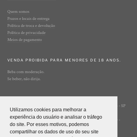
Quem somos
Prazos e locais de entrega
Política de troca e devolução
Política de privacidade
Meios de pagamento
VENDA PROIBIDA PARA MENORES DE 18 ANOS.
Beba com moderação.
Se beber, não dirija.
Rua Ibirajá, 7 - Vila Guarani - São Paulo - SP
© ADEGA ONLINE
Utilizamos cookies para melhorar a
Utilizamos cookies para melhorar a
- 04310-020
experiência do usuário e analisar o tráfego
experiência do usuário e analisar o tráfego
POWERED BY INNER EDITORA LTDA (INNER GROUP) -
do site. Por esses motivos, podemos
do site. Por esses motivos, podemos
05.847.412/0001-85
compartilhar os dados de uso do seu site
compartilhar os dados de uso do seu site