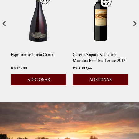
Espumante Lucia Canei
Catena Zapata Adrianna
Ca
Mundus Bacillus Terrae 2016
St
R$ 175,00
R$ 3.302,66
R$
ADICIONAR
ADICIONAR