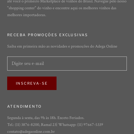
até você o primeiro Marketplace de vinhos do Brasil. Navegue pelo nosso
"shopping center" do vinho e encontre aqui os melhores vinhos das
melhores importadoras.
RECEBA PROMOÇÕES EXCLUSIVAS
Saiba em primeira mão as novidades e promoções do Adega Online
INSCREVA-SE
ATENDIMENTO
Segunda à sexta, das 9h às 18h. Exceto Feriados.
Tel.: (11) 3876-8200, Ramal 23| Whatsapp: (11) 97667-5339
contato@adegaonline.com.br