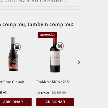
ADICIONAR AO CARRINHO
 comprou, também comprou:
PROMOÇÃO
zy Rows Cinsault
BenMarco Malbec 2022
Depaula Monastrell 
R$ 165,00
18,00
R$ 159,00
R$ 139,00
ADICIONAR
ADICIONAR
ADICIONAR