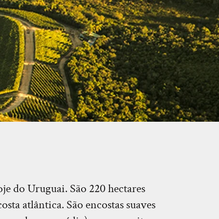
oje do Uruguai. São 220 hectares
sta atlântica. São encostas suaves