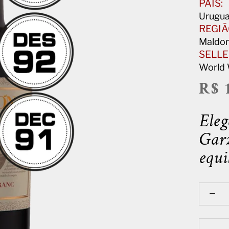
PAÍS:
Urugua
REGIÃ
Maldo
SELLE
World
R$ 
Eleg
Garz
equi