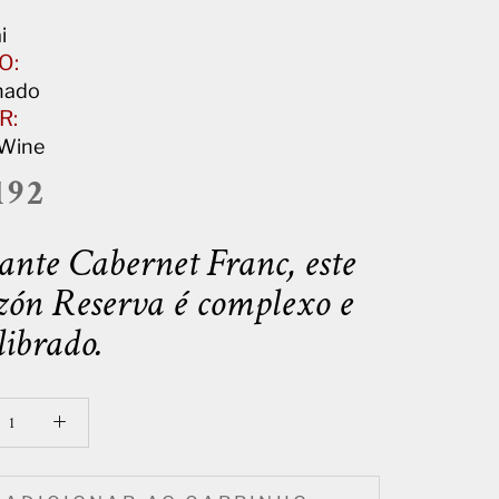
i
O:
nado
R:
 Wine
192
ante Cabernet Franc, este
ón Reserva é complexo e
librado.