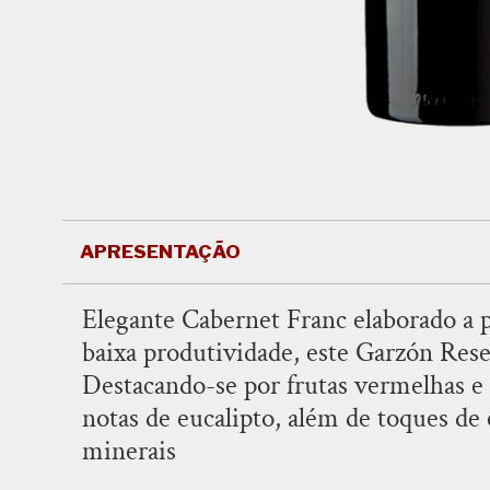
APRESENTAÇÃO
Elegante Cabernet Franc elaborado a p
baixa produtividade, este Garzón Rese
Arboleda Syrah 2021
Garzón Reserva 
Destacando-se por frutas vermelhas e 
Noir Rosé 2021 (
notas de eucalipto, além de toques de
R$ 189,00
R$ 399,00
minerais
ADICIONAR
ADICION