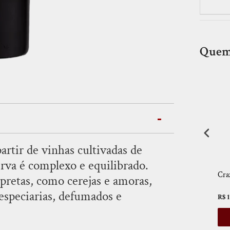
Quem
PROMOÇÃO
artir de vinhas cultivadas de
rva é complexo e equilibrado.
Pinot
Garzón Reserva Marselan
Garzón Reserva Tannat
Cra
pretas, como cerejas e amoras,
1500 ml)
2022
2023
 especiarias, defumados e
R$ 192,00
R$ 192,00
R$ 1
R$ 139,20
AR
ADICIONAR
ADICIONAR