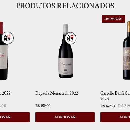
PRODUTOS RELACIONADOS
PROMOÇÃO
c 2022
Depaula Monastrell 2022
Castello Banfi C
2023
5,00
R$ 219
R$ 159,00
R$ 169,73
IONAR
ADICIONAR
ADIC