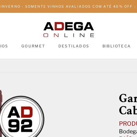
 INVERNO - SOMENTE VINHOS AVALIADOS COM ATÉ 40% OFF - 
IOS
GOURMET
DESTILADOS
BIBLIOTECA
DESTILADOS
BIBLIOTECA
Gar
Cab
PROD
Bodeg