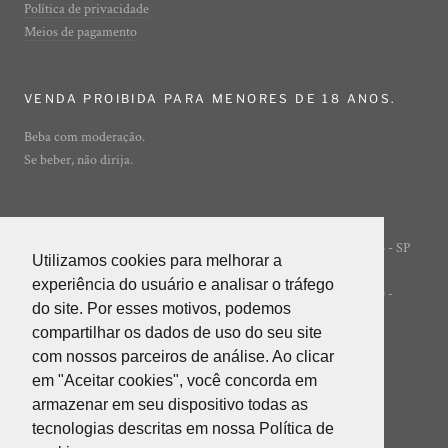
Política de privacidade
Meios de pagamento
VENDA PROIBIDA PARA MENORES DE 18 ANOS.
Beba com moderação.
Se beber, não dirija.
Rua Ibirajá, 7 - Vila Guarani - São Paulo - SP
© ADEGA ONLINE
Utilizamos cookies para melhorar a
Utilizamos cookies para melhorar a
- 04310-020
experiência do usuário e analisar o tráfego
experiência do usuário e analisar o tráfego
POWERED BY INNER EDITORA LTDA (INNER GROUP) -
do site. Por esses motivos, podemos
do site. Por esses motivos, podemos
05.847.412/0001-85
compartilhar os dados de uso do seu site
compartilhar os dados de uso do seu site
com nossos parceiros de análise. Ao clicar
com nossos parceiros de análise. Ao clicar
em "Aceitar cookies", você concorda em
em "Aceitar cookies", você concorda em
armazenar em seu dispositivo todas as
armazenar em seu dispositivo todas as
tecnologias descritas em nossa Política de
tecnologias descritas em nossa Política de