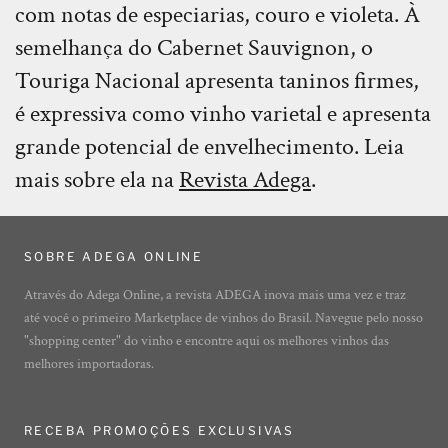
com notas de especiarias, couro e violeta. À
semelhança do Cabernet Sauvignon, o
Touriga Nacional apresenta taninos firmes,
é expressiva como vinho varietal e apresenta
grande potencial de envelhecimento. Leia
mais sobre ela na
Revista Adega
.
SOBRE ADEGA ONLINE
Através do Adega Online, a revista ADEGA inova mais uma vez e traz
até você o primeiro Marketplace de vinhos do Brasil. Navegue pelo nosso
"shopping center" do vinho e encontre aqui os melhores vinhos das
melhores importadoras.
RECEBA PROMOÇÕES EXCLUSIVAS