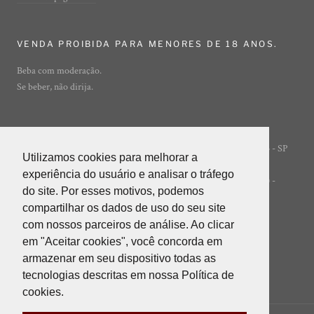
VENDA PROIBIDA PARA MENORES DE 18 ANOS.
Beba com moderação.
Se beber, não dirija.
Rua Ibirajá, 7 - Vila Guarani - São Paulo - SP
© ADEGA ONLINE
Utilizamos cookies para melhorar a
Utilizamos cookies para melhorar a
- 04310-020
experiência do usuário e analisar o tráfego
experiência do usuário e analisar o tráfego
POWERED BY INNER EDITORA LTDA (INNER GROUP) -
do site. Por esses motivos, podemos
do site. Por esses motivos, podemos
05.847.412/0001-85
compartilhar os dados de uso do seu site
compartilhar os dados de uso do seu site
com nossos parceiros de análise. Ao clicar
com nossos parceiros de análise. Ao clicar
em "Aceitar cookies", você concorda em
em "Aceitar cookies", você concorda em
armazenar em seu dispositivo todas as
armazenar em seu dispositivo todas as
tecnologias descritas em nossa Política de
tecnologias descritas em nossa Política de
cookies.
cookies.