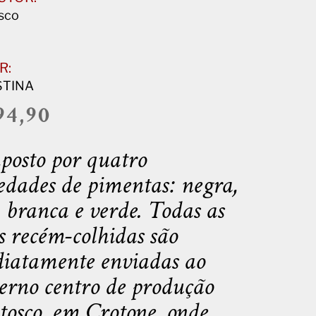
sco
R:
STINA
94,90
osto por quatro
edades de pimentas: negra,
, branca e verde. Todas as
s recém-colhidas são
iatamente enviadas ao
rno centro de produção
osco, em Crotone, onde