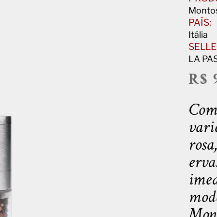
Monto
PAÍS:
Itália
SELLE
LA PA
R$ 
Comp
vari
rosa
erva
imed
mode
Mont