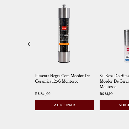
l Italiano 320G
Pimenta Negra Com Moedor De
Sal Rosa Do Him
nto Para Consumo
Cerâmica 125G Montosco
Moedor De Cerâ
Montosco
R$ 261,00
R$ 81,90
IONAR
ADICIONAR
ADIC