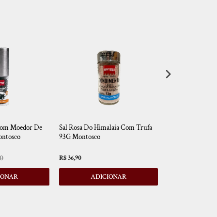
Com Moedor De
Sal Rosa Do Himalaia Com Trufa
Pimenta Calabre
ontosco
93G Montosco
De Cerâmica 25
90
R$ 36,90
R$ 84,90
IONAR
ADICIONAR
ADIC