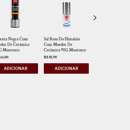
enta Negra Com
Sal Rosa Do Himalaia
Curry Italiano Mont
dor De Cerâmica
Com Moedor De
50g
G Montosco
Cerâmica 90G Montosco
61,00
R$ 81,90
R$ 24,30
ADICIONAR
ADICIONAR
ADICIONAR