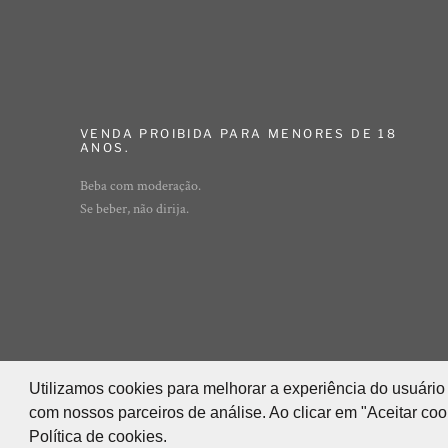
VENDA PROIBIDA PARA MENORES DE 18
ANOS.
Beba com moderação.
Se beber, não dirija.
Rua Ibirajá, 7 - Vila Guarani - São Paulo - 
© ADEGA ONLINE
Utilizamos cookies para melhorar a experiência do usuário 
Utilizamos cookies para melhorar a experiência do usuário 
POWERED BY INNER EDITORA LTDA (INNER GROUP) - 05.847
com nossos parceiros de análise. Ao clicar em "Aceitar co
com nossos parceiros de análise. Ao clicar em "Aceitar co
Política de cookies.
Política de cookies.