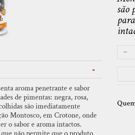
são 
para
intac
enta aroma penetrante e sabor
ades de pimentas: negra, rosa,
Quem
-colhidas são imediatamente
ução Montosco, em Crotone, onde
PROMOÇÃO
er o sabor e aroma intactos.
 que não permite que o produto