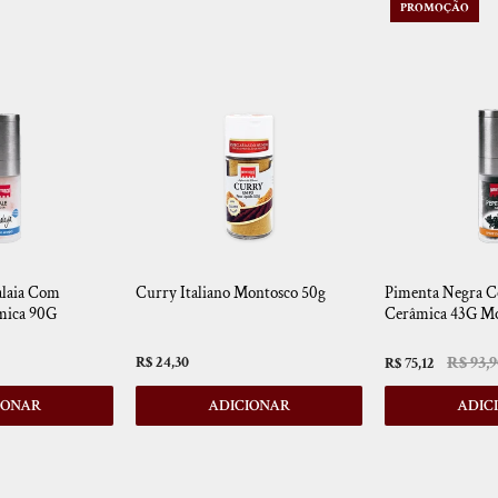
PROMOÇÃO
alaia Com
Curry Italiano Montosco 50g
Pimenta Negra 
mica 90G
Cerâmica 43G M
R$ 93,
R$ 24,30
R$ 75,12
IONAR
ADICIONAR
ADIC