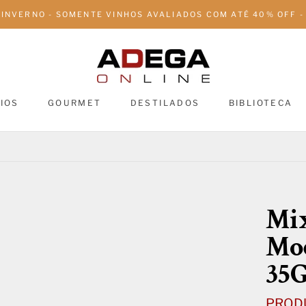
 INVERNO - SOMENTE VINHOS AVALIADOS COM ATÉ 40% OFF - 
IOS
GOURMET
DESTILADOS
BIBLIOTECA
DESTILADOS
BIBLIOTECA
Mi
Mo
35
PROD