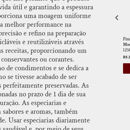
ida útil e garantindo a espessura
roporciona uma moagem uniforme
a melhor performance na
precisão e refino na preparação
sa Com
Molho Azeitonas Italiano
Pesto Genovese Trufado
Pim
cláveis e reutilizáveis através
mica 25G
320G La Pastina - Pronto
180G La Pastina
Moe
rsas receitas, proporcionando um
Para Consumo
125
R$ 34,90
 conservantes ou corantes.
R$ 41,00
R$ 2
R$ 27,92
no de condimentos e se dedica a
AR
ADICIONAR
ADICIONAR
o se tivesse acabado de ser
as perfeitamente preservadas. As
nadas no prazo de 1 dia de sua
ração. As especiarias e
m sabores e aromas, também
e. Usar especiarias diariamente
s saudável e, por meio de seus