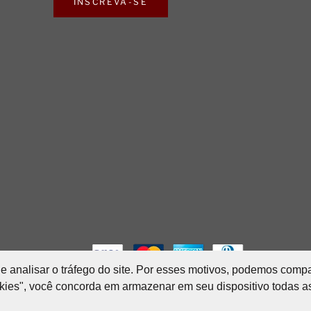
INSCREVA-SE
SP - 04310-020
e analisar o tráfego do site. Por esses motivos, podemos compa
e analisar o tráfego do site. Por esses motivos, podemos compa
.412/0001-85
okies", você concorda em armazenar em seu dispositivo todas a
okies", você concorda em armazenar em seu dispositivo todas a