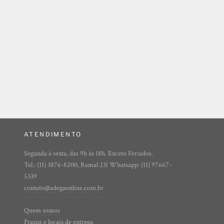
ATENDIMENTO
Segunda à sexta, das 9h às 18h. Exceto Feriados.
Tel.: (11) 3876-8200, Ramal 23| Whatsapp: (11) 97667-
5339
contato@adegaonline.com.br
Quem somos
Prazos e locais de entrega