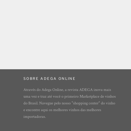
SOBRE ADEGA ONLINE
Através do Adega Online, a revista ADEGA inova mais
uma vez e traz até você o primeiro Marketplace de vinhos
do Brasil. Navegue pelo nosso "shopping center" do vinho
e encontre aqui os melhores vinhos das melhores
importadoras.