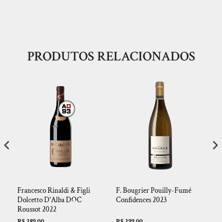
PRODUTOS RELACIONADOS
Francesco Rinaldi & Figli
F. Bougrier Pouilly-Fumé
Du
Dolcetto D'Alba DOC
Confidences 2023
Roussot 2022
R$ 289,00
R$ 299,00
R$