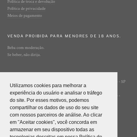
Política de troca e devolução
Política de privacidade
Meios de pagamento
VENDA PROIBIDA PARA MENORES DE 18 ANOS.
Beba com moderação.
Se beber, não dirija.
Rua Ibirajá, 7 - Vila Guarani - São Paulo - SP
© ADEGA ONLINE
Utilizamos cookies para melhorar a
Utilizamos cookies para melhorar a
- 04310-020
experiência do usuário e analisar o tráfego
experiência do usuário e analisar o tráfego
POWERED BY INNER EDITORA LTDA (INNER GROUP) -
do site. Por esses motivos, podemos
do site. Por esses motivos, podemos
05.847.412/0001-85
compartilhar os dados de uso do seu site
compartilhar os dados de uso do seu site
com nossos parceiros de análise. Ao clicar
com nossos parceiros de análise. Ao clicar
em "Aceitar cookies", você concorda em
em "Aceitar cookies", você concorda em
armazenar em seu dispositivo todas as
armazenar em seu dispositivo todas as
tecnologias descritas em nossa Política de
tecnologias descritas em nossa Política de