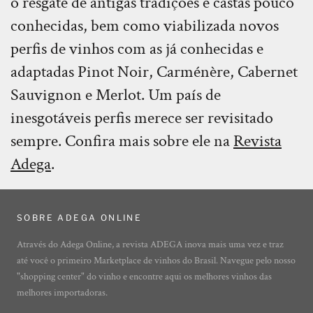
o resgate de antigas tradições e castas pouco
conhecidas, bem como viabilizada novos
perfis de vinhos com as já conhecidas e
adaptadas Pinot Noir, Carménère, Cabernet
Sauvignon e Merlot. Um país de
inesgotáveis perfis merece ser revisitado
sempre. Confira mais sobre ele na
Revista
Adega
.
SOBRE ADEGA ONLINE
Através do Adega Online, a revista ADEGA inova mais uma vez e traz
até você o primeiro Marketplace de vinhos do Brasil. Navegue pelo nosso
"shopping center" do vinho e encontre aqui os melhores vinhos das
melhores importadoras.