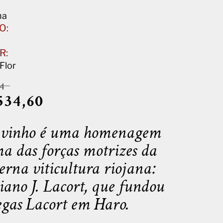
ha
O:
R:
Flor
64
534,60
 vinho é uma homenagem
a das forças motrizes da
rna viticultura riojana:
ano J. Lacort, que fundou
gas Lacort em Haro.