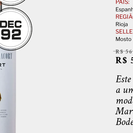
PAÍS:
Espan
REGIÃ
Rioja
SELLE
Mosto 
R$ 5
R$ 
Este
a um
mode
Mari
Bode